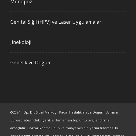
Menopoz
Genital Siğil (HPV) ve Laser Uygulamaları
Jinekoloji
Gebelik ve Doğum
©2024 - Op. Dr. Sibel Malkoç - Kadın Hastalıkları ve Doğum Uzmanı.
Bu web sitesindeki içerikler tamamen toplumu bilgilendirme
amaçlıdır. Doktor kontrolünün ve muayenesinin yerini tutamaz. Bu
sitedeki bilgilerin hekim kontrolü olmaksızın uygulanması durumunda