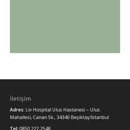
Vajinal Enfeksiyonlar
Yaz Mevsimi İle Artan Tekrarlayan
Vajinal Mantar
İletişim
Adres:
Liv Hospital Ulus
Hastanesi – Ulus
Mahallesi, Canan Sk., 34340 Beşiktaş/İstanbul
Tel:
0850 222 2548