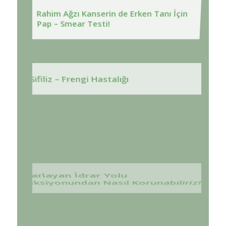
Pap – Smear Testi!
Sifiliz – Frengi Hastalığı
Tekrarlayan İdrar Yolu
Enfeksiyonundan Nasıl Korunabiliriz!
Tekrarlayan Vajinal Enfeksiyonlarda
Probiotik Kullanımı
Tekrarlayan Vulvovajinal Kandida (VVK)
– Mantar – İnfeksiyonlarında Koruyucu
Önlemler!